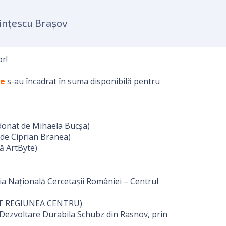
tiințescu Brașov
or!
te
s-au încadrat în suma disponibilă pentru
rdonat de Mihaela Bucșa)
 de Ciprian Branea)
vă ArtByte)
a Națională Cercetașii României – Centrul
RT REGIUNEA CENTRU)
 Dezvoltare Durabila Schubz din Rasnov, prin