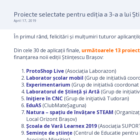
Proiecte selectate pentru ediția a 3-a a lui Ș
April 17, 2019
În primul rând, felicitări și mulțumiri tuturor aplicanțil
Din cele 30 de aplicații finale,
următoarele 13 proiec
finanțarea noii ediții Științescu Brașov:
ProtoShop Live
(Asociația Laborazon)
Laborator școlar mobil
(Grup de inițiativă coo
Experimentarium
(Grup de inițiativă coordonat
Laboratorul de Știință și Artă
(Grup de inițiati
Iniţiere în CNC
(Grup de iniţiativă Tudoran)
EduAS
(ClubMateȘaguna)
Natura – spațiu de învățare STEAM
(Organizați
Local Orizont Brașov)
Școala de Vară Learnex 2019
(Asociația SUPO
Semințe de științe
(Centrul de Educatie pentru
Asociatia Mioritics)