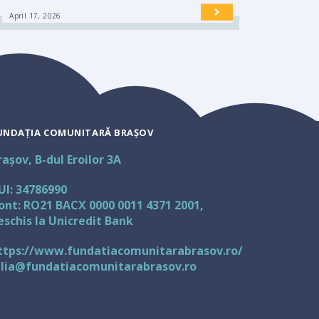
April 17, 2026
UNDAȚIA COMUNITARĂ BRAȘOV
rașov, B-dul Eroilor 3A
UI: 34786990
ont: RO21 BACX 0000 0011 4371 2001,
eschis la Unicredit Bank
ttps://www.fundatiacomunitarabrasov.ro/
ulia@fundatiacomunitarabrasov.ro