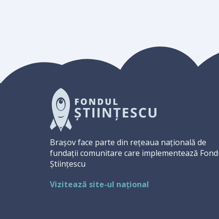
Brașov face parte din rețeaua națională de
fundații comunitare care implementează Fond
Științescu
Vizitează site-ul național