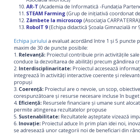
AR-T
(Academia de Informatică -Fundația Parten
STEAM Farming
(Grup de inițiativă coordonat de
Zâmbete la microscop
(Asociaţia CARPATERRA)
RoboIT 9
(Echipa didactică Școala Gimnazială nr
Echipa juriului
a evaluat acordând între 1 și 5 puncte pe
maxim de 30 de puncte posibile:
1.
Relevanță:
Proiectul contribuie prin activitățile sal
conduce la dezvoltarea de abilități precum gândirea cr
2.
Interdisciplinaritate:
Proiectul accesează informații
integrează în activități interactive coerente și relevan
propuși
3.
Coerență:
Proiectul are o nevoie, un scop, obiective ș
corespunzătoare și resurse necesare incluse în buget
4.
Eficiență:
Resursele financiare și umane sunt alocate 
permite atingerea rezultatelor propuse
5.
Sustenabilitate:
Rezultatele așteptate vizează imp
6.
Inovație:
Proiectul aduce în prim plan idei noi, inova
se adresează unor categorii noi de beneficiari din rân