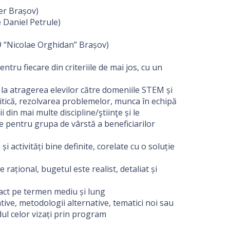
er Brașov)
 Daniel Petrule)
 9 “Nicolae Orghidan” Brașov)
ntru fiecare din criteriile de mai jos, cu un
e la atragerea elevilor către domeniile STEM și
itică, rezolvarea problemelor, munca în echipă
 din mai multe discipline/ştiinţe și le
te pentru grupa de vârstă a beneficiarilor
i activități bine definite, corelate cu o soluție
rațional, bugetul este realist, detaliat și
act pe termen mediu și lung
tive, metodologii alternative, tematici noi sau
dul celor vizați prin program