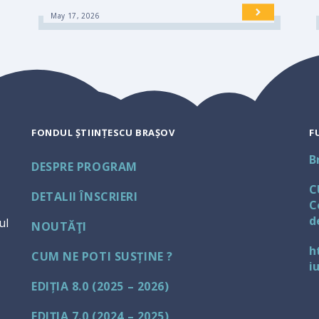
May 17, 2026
FONDUL ȘTIINȚESCU BRAȘOV
F
B
DESPRE PROGRAM
C
DETALII ÎNSCRIERI
C
d
ul
NOUTĂŢI
h
CUM NE POTI SUSȚINE ?
i
EDIȚIA 8.0 (2025 – 2026)
EDIȚIA 7.0 (2024 – 2025)