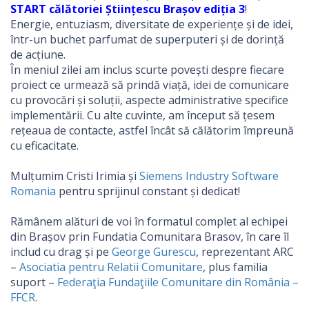
START călătoriei Științescu Brașov ediția 3
!
Energie, entuziasm, diversitate de experiențe și de idei,
într-un buchet parfumat de superputeri și de dorință
de acțiune.
În meniul zilei am inclus scurte povești despre fiecare
proiect ce urmează să prindă viață, idei de comunicare
cu provocări și soluții, aspecte administrative specifice
implementării. Cu alte cuvinte, am început să țesem
rețeaua de contacte, astfel încât să călătorim împreună
cu eficacitate.
Mulțumim Cristi Irimia și
Siemens Industry Software
Romania
pentru sprijinul constant și dedicat!
Rămânem alături de voi în formatul complet al echipei
din Brașov prin Fundatia Comunitara Brasov, în care îl
includ cu drag și pe
George Gurescu
, reprezentant ARC
–
Asociatia pentru Relatii Comunitare
, plus familia
suport –
Federaţia Fundaţiile Comunitare din România –
FFCR
.