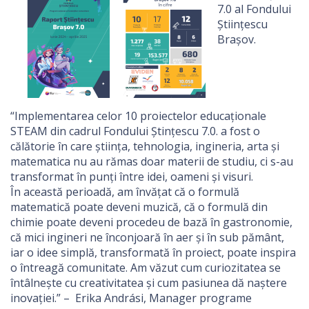
7.0 al Fondului
Științescu
Brașov.
“Implementarea celor 10 proiectelor educaționale
STEAM din cadrul Fondului Ștințescu 7.0. a fost o
călătorie în care știința, tehnologia, ingineria, arta și
matematica nu au rămas doar materii de studiu, ci s-au
transformat în punți între idei, oameni și visuri.
În această perioadă, am învățat că o formulă
matematică poate deveni muzică, că o formulă din
chimie poate deveni procedeu de bază în gastronomie,
că mici ingineri ne înconjoară în aer și în sub pământ,
iar o idee simplă, transformată în proiect, poate inspira
o întreagă comunitate. Am văzut cum curiozitatea se
întâlnește cu creativitatea și cum pasiunea dă naștere
inovației.” – Erika Andrási, Manager programe