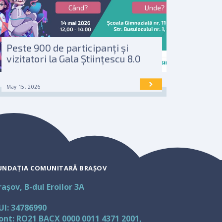
Peste 900 de participanți și
vizitatori la Gala Științescu 8.0
May 15, 2026
UNDAȚIA COMUNITARĂ BRAȘOV
rașov, B-dul Eroilor 3A
UI: 34786990
ont: RO21 BACX 0000 0011 4371 2001,