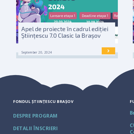
Apel de proiecte în cadrul ediției
Științescu 7.0 Clasic la Brașov
September 20, 2024
FONDUL ȘTIINȚESCU BRAȘOV
F
B
DESPRE PROGRAM
C
DETALII ÎNSCRIERI
C