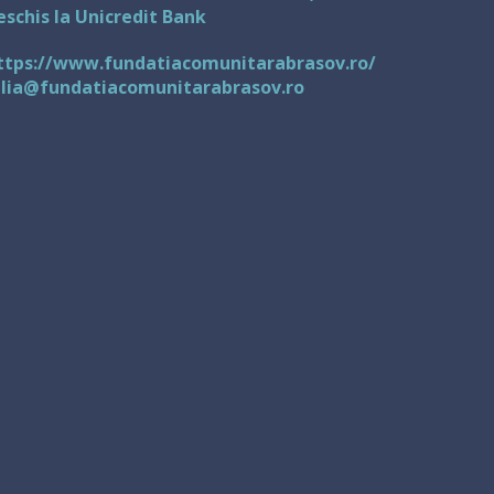
eschis la Unicredit Bank
ttps://www.fundatiacomunitarabrasov.ro/
ulia@fundatiacomunitarabrasov.ro