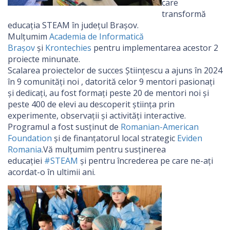
care
transformă
educația STEAM în județul Brașov.
Mulțumim
Academia de Informatică
Brașov
și
Krontechies
pentru implementarea acestor 2
proiecte minunate.
Scalarea proiectelor de succes Științescu a ajuns în 2024
în 9 comunități noi , datorită celor 9 mentori pasionați
și dedicați, au fost formați peste 20 de mentori noi și
peste 400 de elevi au descoperit știința prin
experimente, observații și activități interactive.
Programul a fost susținut de
Romanian-American
Foundation
și de finanțatorul local strategic
Eviden
Romania
.Vă mulțumim pentru susținerea
educației
#STEAM
și pentru încrederea pe care ne-ați
acordat-o în ultimii ani.