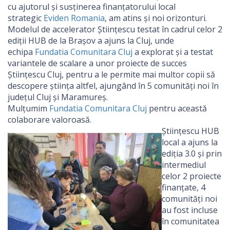
cu ajutorul și susținerea finanțatorului local
strategic
Eviden Romania
, am atins și noi orizonturi.
Modelul de accelerator Științescu testat în cadrul celor 2
ediții HUB de la Brașov a ajuns la Cluj, unde
echipa
Fundatia Comunitara Cluj
a explorat și a testat
variantele de scalare a unor proiecte de succes
Științescu Cluj, pentru a le permite mai multor copii să
descopere știința altfel, ajungând în 5 comunități noi în
județul Cluj și Maramureș.
Mulțumim
Fundatia Comunitara Cluj
pentru această
colaborare valoroasă.
Științescu HUB
local a ajuns la
ediția 3.0 și prin
intermediul
celor 2 proiecte
finanțate, 4
comunități noi
au fost incluse
în comunitatea