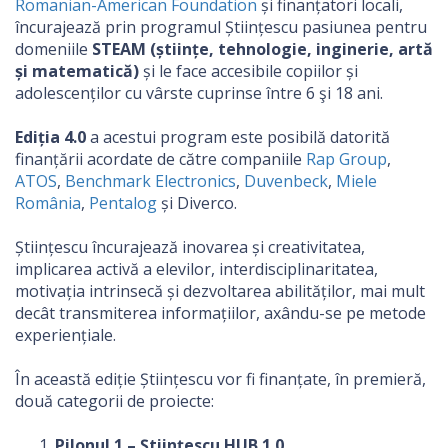
Romanian-American Foundation
și finanțatori locali,
încurajează prin programul Științescu pasiunea pentru
domeniile
STEAM (științe, tehnologie, inginerie, artă
și matematică)
și le face accesibile copiilor și
adolescenților cu vârste cuprinse între 6 şi 18 ani.
Ediția 4.0
a acestui program este posibilă datorită
finanțării acordate de către companiile
Rap Group
,
ATOS
,
Benchmark Electronics
,
Duvenbeck
,
Miele
România
,
Pentalog
și Diverco.
Științescu încurajează inovarea și creativitatea,
implicarea activă a elevilor, interdisciplinaritatea,
motivația intrinsecă și dezvoltarea abilităților, mai mult
decât transmiterea informațiilor, axându-se pe metode
experiențiale.
În această ediție Științescu vor fi finanțate, în premieră,
două categorii de proiecte:
Pilonul 1 –
Științescu HUB 1.0