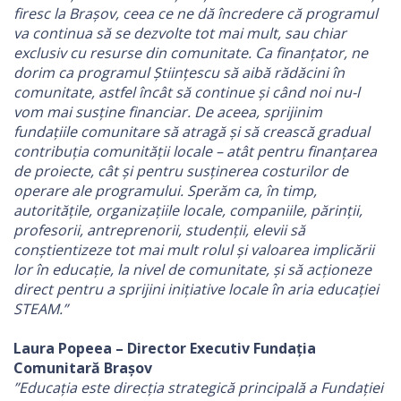
firesc la Brașov, ceea ce ne dă încredere că programul
va continua să se dezvolte tot mai mult, sau chiar
exclusiv cu resurse din comunitate. Ca finanțator, ne
dorim ca programul Științescu să aibă rădăcini în
comunitate, astfel încât să continue și când noi nu-l
vom mai susține financiar. De aceea, sprijinim
fundațiile comunitare să atragă și să crească gradual
contribuția comunității locale – atât pentru finanțarea
de proiecte, cât și pentru susținerea costurilor de
operare ale programului. Sperăm ca, în timp,
autoritățile, organizațiile locale, companiile, părinții,
profesorii, antreprenorii, studenții, elevii să
conștientizeze tot mai mult rolul și valoarea implicării
lor în educație, la nivel de comunitate, și să acționeze
direct pentru a sprijini inițiative locale în aria educației
STEAM.”
Laura Popeea – Director Executiv Fundația
Comunitară Brașov
”Educația este direcția strategică principală a Fundației