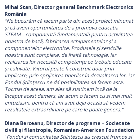
Mihai Stan, Director general Benchmark Electronics
România
”Ne bucurăm că facem parte din acest proiect minunat
și că avem oportunitatea de a promova educația
STEAM – componentă fundamentală pentru activitatea
noastră de bază, fabricarea echipamentelor și a
componentelor electronice. Produsele și serviciile
noastre sunt complexe, de înaltă tehnologie, iar
realizarea lor necesită competențe ce trebuie educate
și cultivate. Viitorul poate fi construit doar prin
implicare, prin sprijinirea tinerilor în dezvoltarea lor, iar
Fondul Științescu ne dă posibilitatea să facem asta.
Tocmai de aceea, am ales să susținem încă de la
început acest demers, iar acum o facem cu și mai mult
entuziasm, pentru că am avut deja ocazia să vedem
rezultatele extraordinare pe care le poate genera.”
Diana Berceanu, Director de programe – Societate
civilă și filantropie, Romanian-American Foundation
”
Fondul și comunitatea Științescu au crescut frumos și