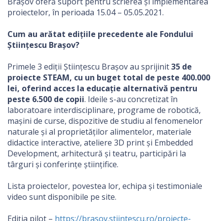
Brașov oferă suport pentru scrierea și implementarea
proiectelor, în perioada 15.04 – 05.05.2021.
Cum au arătat edițiile precedente ale Fondului
Științescu Brașov?
Primele 3 ediții Științescu Brașov au sprijinit
35 de
proiecte STEAM, cu un buget total de peste 400.000
lei, oferind acces la educație alternativă pentru
peste 6.500 de copii
. Ideile s-au concretizat în
laboratoare interdisciplinare, programe de robotică,
mașini de curse, dispozitive de studiu al fenomenelor
naturale și al proprietăților alimentelor, materiale
didactice interactive, ateliere 3D print și Embedded
Development, arhitectură și teatru, participări la
târguri și conferințe științifice.
Lista proiectelor, povestea lor, echipa și testimoniale
video sunt disponibile pe site.
Ediția pilot –
https://brasov.stiintescu.ro/proiecte-