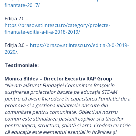
finantate-2017/
Ediția 2.0 –
https://brasov.stiintescu.ro/category/proiecte-
finantate-editia-a-ii-a-2018-2019/
Ediția 3.0 –
https://brasov.stiintescu.ro/editia-3-0-2019-
2020/
.
Testimoniale:
Monica Bîldea – Director Executiv RAP Group
”Ne-am alăturat Fundației Comunitare Brașov în
susținerea proiectelor bazate pe educația STEAM
pentru că avem încredere în capacitatea Fundației de a
promova și a gestiona inițiativele născute din
comunitate pentru comunitate. Obiectivul nostru
comun este stimularea pasiunii copiilor și a tinerilor
pentru logică, structură, știință și artă. Credem cu tărie
că educația este elementul esențial în hrănirea și