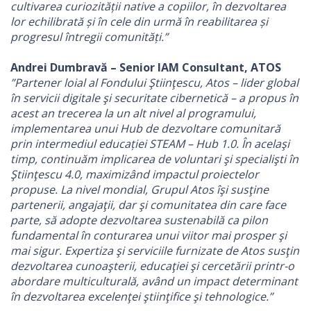
cultivarea curiozității native a copiilor, în dezvoltarea
lor echilibrată și în cele din urmă în reabilitarea și
progresul întregii comunități.”
Andrei Dumbravă – Senior IAM Consultant, ATOS
”Partener loial al Fondului Ştiinţescu, Atos – lider global
în servicii digitale şi securitate cibernetică – a propus în
acest an trecerea la un alt nivel al programului,
implementarea unui Hub de dezvoltare comunitară
prin intermediul educației STEAM – Hub 1.0. În acelaşi
timp, continuăm implicarea de voluntari şi specialişti în
Ştiinţescu 4.0, maximizând impactul proiectelor
propuse. La nivel mondial, Grupul Atos îşi susţine
partenerii, angajaţii, dar şi comunitatea din care face
parte, să adopte dezvoltarea sustenabilă ca pilon
fundamental în conturarea unui viitor mai prosper şi
mai sigur. Expertiza şi serviciile furnizate de Atos susţin
dezvoltarea cunoaşterii, educaţiei şi cercetării printr-o
abordare multiculturală, având un impact determinant
în dezvoltarea excelenţei ştiinţifice şi tehnologice.”