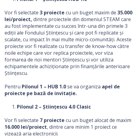
Vor fi selectate
3 proiecte
cu un buget maxim de
35.000
lei/proiect,
dintre proiectele din domeniul STEAM care
au fost implementate cu succes într-una din primele 3
ediții ale Fondului Științescu și care pot fi replicate și
scalate, cu impact în mai multe micro-comunități. Aceste
proiecte vor fi realizate cu transfer de know-how către
noile echipe care vor replica proiectele, vor viza
formarea de noi mentori Științescu și vor utiliza
echipamentele achiziționate prin finanțările anterioare
Științescu.
Pentru
Pilonul 1 – HUB 1.0
se va organiza
apel de
proiecte pe bază de invitație.
Pilonul 2 – Științescu 4.0 Clasic
Vor fi selectate
7 proiecte
cu un buget alocat de maxim
16.000 lei/proiect
, dintre care minim 1 proiect ce
vizează aria electronicii.