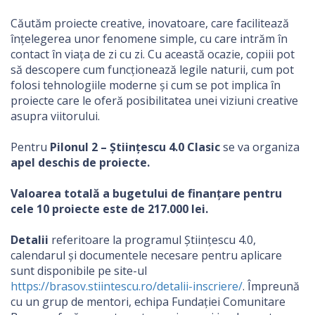
Căutăm proiecte creative, inovatoare, care facilitează
înțelegerea unor fenomene simple, cu care intrăm în
contact în viața de zi cu zi. Cu această ocazie, copiii pot
să descopere cum funcționează legile naturii, cum pot
folosi tehnologiile moderne și cum se pot implica în
proiecte care le oferă posibilitatea unei viziuni creative
asupra viitorului.
Pentru
Pilonul 2 – Științescu 4.0 Clasic
se va organiza
apel deschis de proiecte.
Valoarea totală a bugetului de finanțare pentru
cele 10 proiecte este de 217.000 lei.
Detalii
referitoare la programul Științescu 4.0,
calendarul și documentele necesare pentru aplicare
sunt disponibile pe site-ul
https://brasov.stiintescu.ro/detalii-inscriere/
. Împreună
cu un grup de mentori, echipa Fundației Comunitare