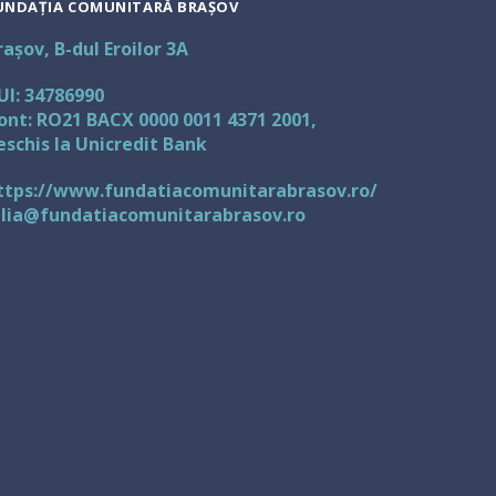
UNDAȚIA COMUNITARĂ BRAȘOV
rașov, B-dul Eroilor 3A
UI: 34786990
ont: RO21 BACX 0000 0011 4371 2001,
eschis la Unicredit Bank
ttps://www.fundatiacomunitarabrasov.ro/
ulia@fundatiacomunitarabrasov.ro