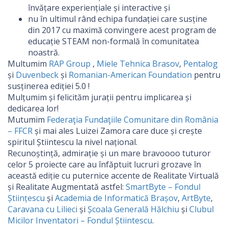
învățare experiențiale și interactive și
nu în ultimul rând echipa fundației care susține
din 2017 cu maximă convingere acest program de
educație STEAM non-formală în comunitatea
noastră.
Multumim
RAP Group
,
Miele Tehnica Brasov
,
Pentalog
și
Duvenbeck
și
Romanian-American Foundation
pentru
susținerea ediției 5.0 !
Mulțumim și felicităm jurații pentru implicarea și
dedicarea lor!
Mutumim
Federaţia Fundaţiile Comunitare din România
– FFCR
și mai ales Luizei Zamora care duce și crește
spiritul Știintescu la nivel național.
Recunoștință, admirație și un mare bravoooo tuturor
celor 5 proiecte care au înfăptuit lucruri grozave în
această ediție cu puternice accente de Realitate Virtuală
și Realitate Augmentată astfel:
SmartByte – Fondul
Științescu
și
Academia de Informatică Brașov
,
ArtByte
,
Caravana cu Lilieci
și
Școala Generală Hălchiu
și
Clubul
Micilor Inventatori – Fondul Știintescu
.