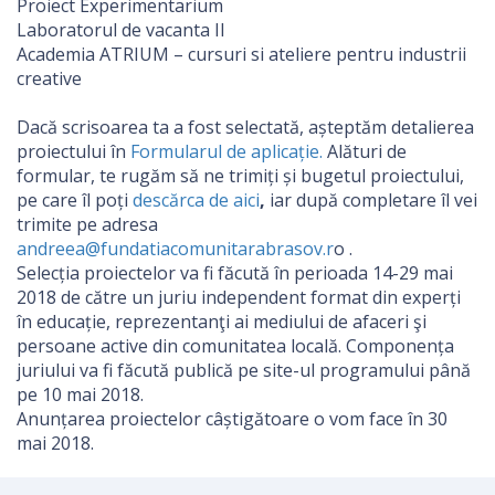
Proiect Experimentarium
Laboratorul de vacanta II
Academia ATRIUM – cursuri si ateliere pentru industrii
creative
Dacă scrisoarea ta a fost selectată, așteptăm detalierea
proiectului în
Formularul de aplicație.
Alături de
formular, te rugăm să ne trimiți și bugetul proiectului,
pe care îl poți
descărca de aici
,
iar după completare îl vei
trimite pe adresa
andreea@fundatiacomunitarabrasov.r
o
.
Selecția proiectelor va fi făcută în perioada 14-29 mai
2018 de către un juriu independent format din experți
în educație, reprezentanţi ai mediului de afaceri şi
persoane active din comunitatea locală. Componența
juriului va fi făcută publică pe site-ul programului până
pe 10 mai 2018.
Anunțarea proiectelor câștigătoare o vom face în 30
mai 2018.