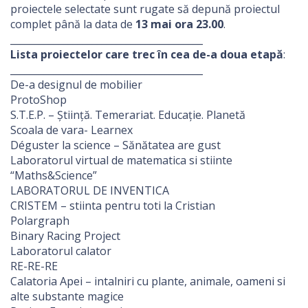
proiectele selectate sunt rugate să depună proiectul
complet până la data de
13 mai ora 23.00
.
________________________________________
Lista proiectelor care trec în cea de-a doua etapă
:
________________________________________
De-a designul de mobilier
ProtoShop
S.T.E.P. – Știință. Temerariat. Educație. Planetă
Scoala de vara- Learnex
Déguster la science – Sănătatea are gust
Laboratorul virtual de matematica si stiinte
“Maths&Science”
LABORATORUL DE INVENTICA
CRISTEM – stiinta pentru toti la Cristian
Polargraph
Binary Racing Project
Laboratorul calator
RE-RE-RE
Calatoria Apei – intalniri cu plante, animale, oameni si
alte substante magice