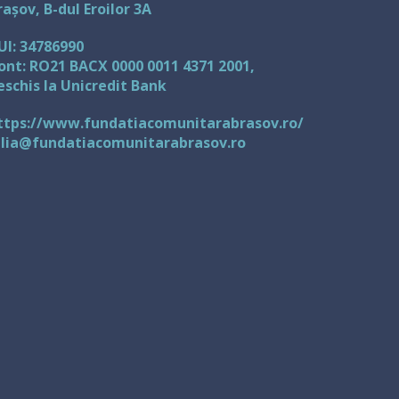
rașov, B-dul Eroilor 3A
UI: 34786990
ont: RO21 BACX 0000 0011 4371 2001,
eschis la Unicredit Bank
ttps://www.fundatiacomunitarabrasov.ro/
ulia@fundatiacomunitarabrasov.ro