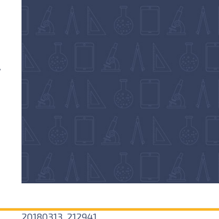
?
20180313_212941