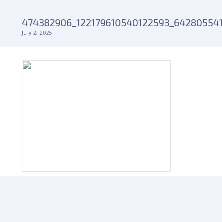
474382906_122179610540122593_64280554
July 2, 2025