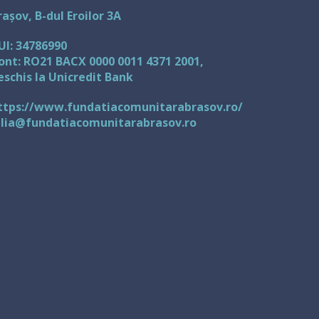
rașov, B-dul Eroilor 3A
UI: 34786990
ont: RO21 BACX 0000 0011 4371 2001,
eschis la Unicredit Bank
ttps://www.fundatiacomunitarabrasov.ro/
ulia@fundatiacomunitarabrasov.ro