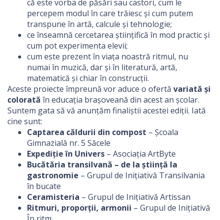
că este vorba de păsări sau castori, cum le
percepem modul în care trăiesc și cum putem
transpune în artă, calcule și tehnologie;
ce înseamnă cercetarea științifică în mod practic și
cum pot experimenta elevii;
cum este prezent în viața noastră ritmul, nu
numai în muzică, dar și în literatură, artă,
matematică și chiar în construcții.
Aceste proiecte împreună vor aduce o ofertă
variată și
colorată
în educația brașoveană din acest an școlar.
Suntem gata să vă anunțăm finaliștii acestei ediții. Iată
cine sunt:
Captarea căldurii din compost
– Școala
Gimnazială nr. 5 Săcele
Expediție în Univers
– Asociația ArtByte
Bucătăria transilvană – de la știință la
gastronomie
– Grupul de Inițiativă Transilvania
în bucate
Ceramisteria
– Grupul de Inițiativă Artissan
Ritmuri, proporții, armonii
– Grupul de Inițiativă
În ritm