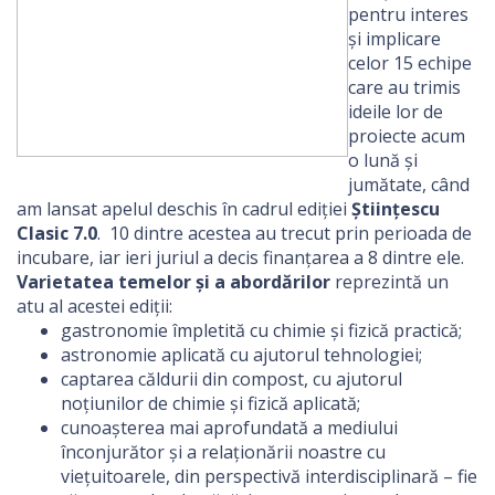
pentru interes
și implicare
celor 15 echipe
care au trimis
ideile lor de
proiecte acum
o lună și
jumătate, când
am lansat apelul deschis în cadrul ediției
Științescu
Clasic 7.0
. 10 dintre acestea au trecut prin perioada de
incubare, iar ieri juriul a decis finanțarea a 8 dintre ele.
Varietatea temelor și a abordărilor
reprezintă un
atu al acestei ediții:
gastronomie împletită cu chimie și fizică practică;
astronomie aplicată cu ajutorul tehnologiei;
captarea căldurii din compost, cu ajutorul
noțiunilor de chimie și fizică aplicată;
cunoașterea mai aprofundată a mediului
înconjurător și a relaționării noastre cu
viețuitoarele, din perspectivă interdisciplinară – fie