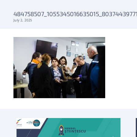
484758507_1055345016635015_8037443977
July 2, 2025