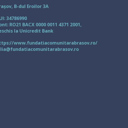
rașov, B-dul Eroilor 3A
UI: 34786990
ont: RO21 BACX 0000 0011 4371 2001,
eschis la Unicredit Bank
ttps://www.fundatiacomunitarabrasov.ro/
ulia@fundatiacomunitarabrasov.ro