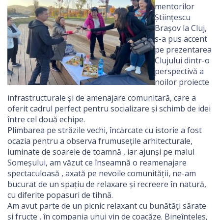
mentorilor
Științescu
Brașov la Cluj,
s-a pus accent
pe prezentarea
Clujului dintr-o
perspectivă a
noilor proiecte
infrastructurale și de amenajare comunitară, care a
oferit cadrul perfect pentru socializare și schimb de idei
între cel două echipe.
Plimbarea pe străzile vechi, încărcate cu istorie a fost
ocazia pentru a observa frumusețile arhitecturale,
luminate de soarele de toamnă , iar ajunși pe malul
Someșului, am văzut ce înseamnă o reamenajare
spectaculoasă , axată pe nevoile comunității, ne-am
bucurat de un spațiu de relaxare și recreere în natură,
cu diferite popasuri de tihnă.
Am avut parte de un picnic relaxant cu bunătăți sărate
și fructe , în compania unui vin de coacăze. Bineînțeles,