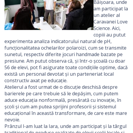
Băișoara, unde
am participat la
un atelier al
Caravanei Love
Science. Aici,
copiii au putut
experimenta analiza indicatorului natural de pH,
funcționalitatea ochelarilor polaroizi, cum se transmite
sunetul, respectiv diferite jocuri handmade bazate pe
presiune. Am putut observa că, și într-o școală cu doar
56 de elevi, pot fi asigurate toate condițiile optime, dacă
există un personal devotat și un parteneriat local
constructiv axat pe educație.
Atelierul a fost urmat de o discuție deschisă despre
barierele pe care trebuie să le depășim, cum putem
aduce educația nonformală, presărată cu inovație, în
școli și cum am putea sprijini profesorii și sistemul
educațional în această transformare, de care este mare
nevoie.
Prânzul l-am luat la Iara, unde am participat și la târgul
tradițional de produse realizate de elevii școlii locale și