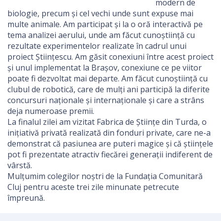
modern de
biologie, precum și cel vechi unde sunt expuse mai
multe animale. Am participat și la o oră interactivă pe
tema analizei aerului, unde am făcut cunoștiință cu
rezultate experimentelor realizate în cadrul unui
proiect Științescu. Am găsit conexiuni între acest proiect
și unul implementat la Brașov, conexiune ce pe viitor
poate fi dezvoltat mai departe. Am făcut cunoștiință cu
clubul de robotică, care de mulți ani participă la diferite
concursuri naționale și internaționale și care a strâns
deja numeroase premii.
La finalul zilei am vizitat Fabrica de Științe din Turda, o
inițiativă privată realizată din fonduri private, care ne-a
demonstrat că pasiunea are puteri magice și că științele
pot fi prezentate atractiv fiecărei generații indiferent de
vârstă.
Mulțumim colegilor noștri de la Fundația Comunitară
Cluj pentru aceste trei zile minunate petrecute
împreună.