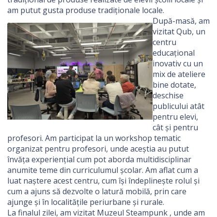
am putut gusta produse tradiționale locale.
După-masă, am
vizitat Qub, un
centru
educațional
inovativ cu un
mix de ateliere
bine dotate,
deschise
publicului atât
pentru elevi,
cât și pentru
profesori. Am participat la un workshop tematic
organizat pentru profesori, unde aceștia au putut
învăța experiențial cum pot aborda multidisciplinar
anumite teme din curriculumul școlar. Am aflat cum a
luat naștere acest centru, cum își îndeplinește rolul și
cum a ajuns să dezvolte o latură mobilă, prin care
ajunge și în localitățile periurbane și rurale.
La finalul zilei, am vizitat Muzeul Steampunk , unde am