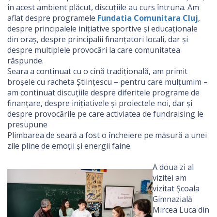
în acest ambient plăcut, discuțiile au curs întruna. Am
aflat despre programele
Fundatia Comunitara Cluj
,
despre principalele inițiative sportive și educaționale
din oraș, despre principalii finanțatori locali, dar și
despre multiplele provocări la care comunitatea
răspunde.
Seara a continuat cu o cină tradițională, am primit
broșele cu racheta Științescu – pentru care mulțumim –
am continuat discuțiile despre diferitele programe de
finanțare, despre inițiativele și proiectele noi, dar și
despre provocările pe care activiatea de fundraising le
presupune
Plimbarea de seară a fost o încheiere pe măsură a unei
zile pline de emoții și energii faine.
A doua zi al
vizitei am
vizitat Școala
Gimnazială
Mircea Luca din