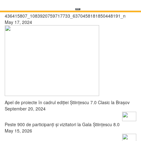
436415807_1083920759717733_6370458181850448191_n
May 17, 2024
Apel de proiecte în cadrul ediției Științescu 7.0 Clasic la Brașov
September 20, 2024
Peste 900 de participanți și vizitatori la Gala Științescu 8.0
May 15, 2026