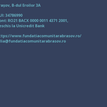
rașov, B-dul Eroilor 3A
UI: 34786990
ont: RO21 BACX 0000 0011 4371 2001,
eschis la Unicredit Bank
ttps://www.fundatiacomunitarabrasov.ro/
ulia@fundatiacomunitarabrasov.ro