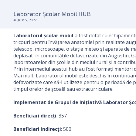
Laborator Școlar Mobil HUB
August 5, 2022
Laboratorul școlar mobil
a fost dotat cu echipamente
tricouri pentru învățarea anatomiei prin realitate aug
telescop, microscoape, o stație meteo și aparate de măs
deplasat în comunitățile defavorizate din Augustin, Gâr
laboratoarelor din școlile din mediul rural și a contribu
Prin intermediul acestui hub au fost formați mentori di
Mai mult, Laboratorul mobil este deschis în continuare
defavorizate care să-l utilizeze pentru o perioadă de pâ
timpul orelor de școală sau extracurriculare.
Implementat de Grupul de inițiativă Laborator Șc
Beneficiari direcți
: 357
Beneficiari indirecți
: 500