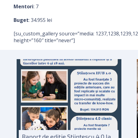
Mentori
: 7
Buget
: 34.955 lei
[su_custom_gallery source=”media: 1237,1238,1239,12
height=”160″ title=”never”]
Raport de ediție Știintescu 4.0 la