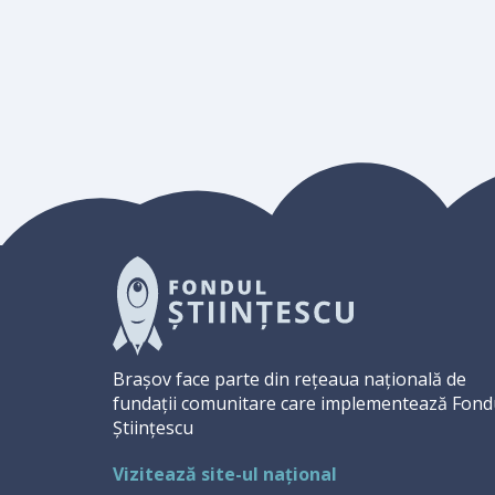
Brașov face parte din rețeaua națională de
fundații comunitare care implementează Fond
Științescu
Vizitează site-ul național