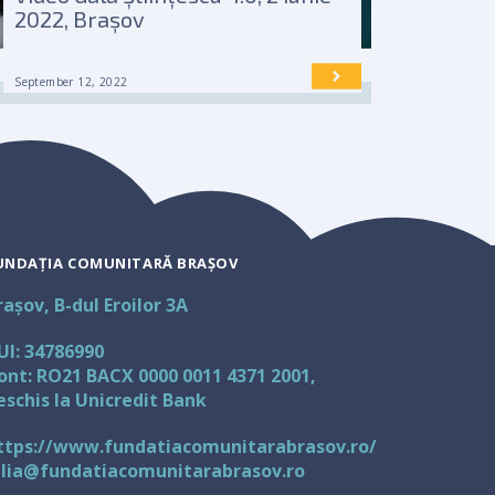
2022, Brașov
September 12, 2022
UNDAȚIA COMUNITARĂ BRAȘOV
rașov, B-dul Eroilor 3A
UI: 34786990
ont: RO21 BACX 0000 0011 4371 2001,
eschis la Unicredit Bank
ttps://www.fundatiacomunitarabrasov.ro/
ulia@fundatiacomunitarabrasov.ro