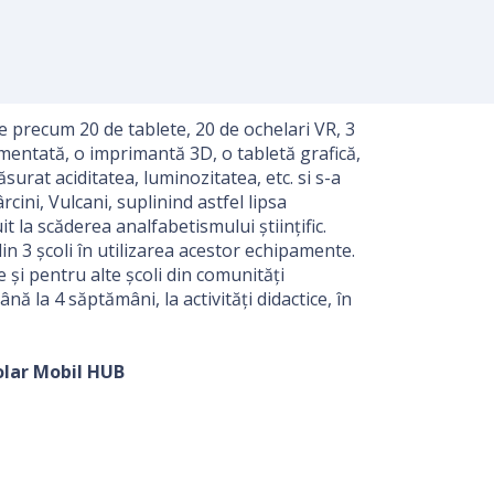
 precum 20 de tablete, 20 de ochelari VR, 3
mentată, o imprimantă 3D, o tabletă grafică,
urat aciditatea, luminozitatea, etc. si s-a
cini, Vulcani, suplinind astfel lipsa
it la scăderea analfabetismului științific.
n 3 școli în utilizarea acestor echipamente.
 și pentru alte școli din comunități
nă la 4 săptămâni, la activități didactice, în
olar Mobil HUB