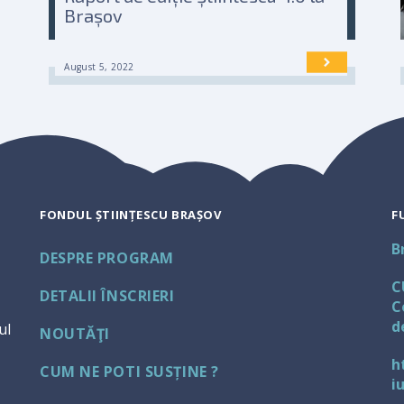
Brașov
August 5, 2022
FONDUL ȘTIINȚESCU BRAȘOV
F
B
DESPRE PROGRAM
C
DETALII ÎNSCRIERI
C
d
ul
NOUTĂŢI
h
CUM NE POTI SUSȚINE ?
i