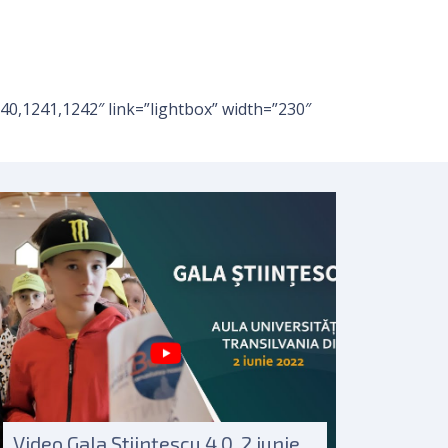
40,1241,1242″ link=”lightbox” width=”230″
Video Gala Științescu 4.0, 2 iunie