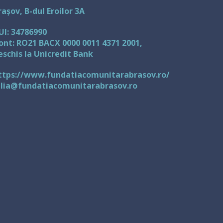
rașov, B-dul Eroilor 3A
UI: 34786990
ont: RO21 BACX 0000 0011 4371 2001,
eschis la Unicredit Bank
ttps://www.fundatiacomunitarabrasov.ro/
ulia@fundatiacomunitarabrasov.ro